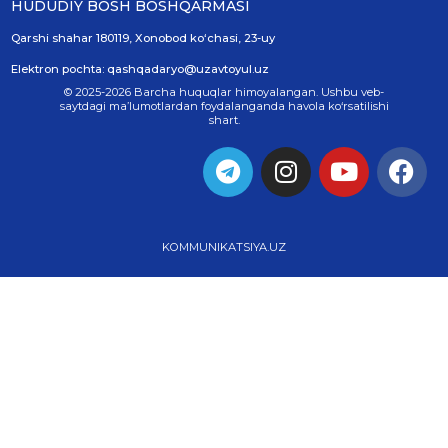
HUDUDIY BOSH BOSHQARMASI
Qarshi shahar 180119, Xonobod koʻchasi, 23-uy
Elektron pochta: qashqadaryo@uzavtoyul.uz
© 2025-2026 Barcha huquqlar himoyalangan. Ushbu veb-
saytdagi ma’lumotlardan foydalanganda havola ko‘rsatilishi
shart.
KOMMUNIKATSIYA.UZ