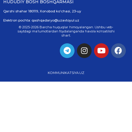
HUDUDIY BOSH BOSHQARMASI
Qarshi shahar 180119, Xonobod koʻchasi, 23-uy
Elektron pochta: qashqadaryo@uzavtoyul.uz
© 2025-2026 Barcha huquqlar himoyalangan. Ushbu veb-
saytdagi ma’lumotlardan foydalanganda havola ko‘rsatilishi
shart.
KOMMUNIKATSIYA.UZ