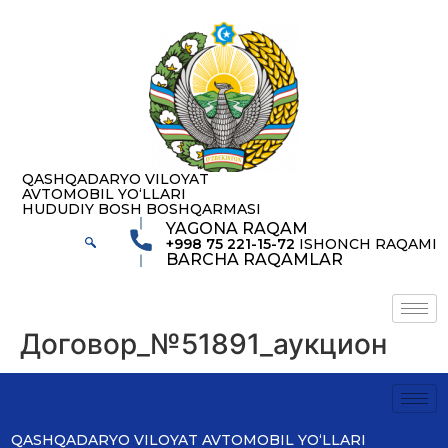
содержимому
QASHQADARYO VILOYAT
AVTOMOBIL YOʻLLARI
HUDUDIY BOSH BOSHQARMASI
YAGONA RAQAM
+998 75 221-15-72
ISHONCH RAQAMI
BARCHA RAQAMLAR
Договор_№51891_аукцион
QASHQADARYO VILOYAT AVTOMOBIL YOʻLLARI