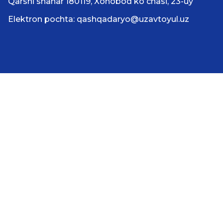
Qarshi shahar 180119, Xonobod koʻchasi, 23-uy
Elektron pochta: qashqadaryo@uzavtoyul.uz