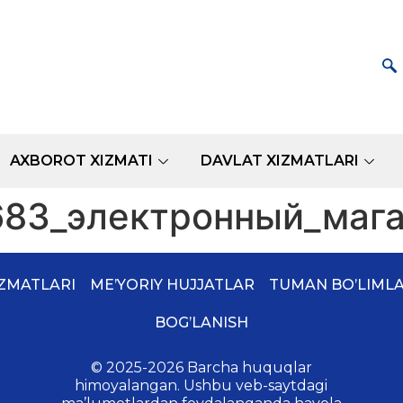
AXBOROT XIZMATI
DAVLAT XIZMATLARI
3_электронный_магаз
IZMATLARI
ME’YORIY HUJJATLAR
TUMAN BO’LIMLA
BOG’LANISH
© 2025-2026 Barcha huquqlar
himoyalangan. Ushbu veb-saytdagi