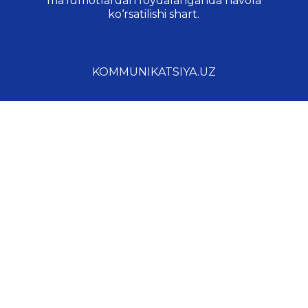
ma’lumotlardan foydalanganda havola
ko‘rsatilishi shart.
KOMMUNIKATSIYA.UZ