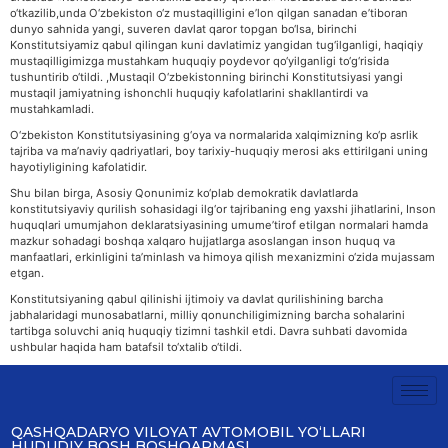
o‘tkazilib,unda O‘zbekiston o‘z mustaqilligini e’lon qilgan sanadan e’tiboran
dunyo sahnida yangi, suveren davlat qaror topgan bo‘lsa, birinchi
Konstitutsiyamiz qabul qilingan kuni davlatimiz yangidan tug‘ilganligi, haqiqiy
mustaqilligimizga mustahkam huquqiy poydevor qo‘yilganligi to‘g‘risida
tushuntirib o‘tildi. ,Mustaqil O‘zbekistonning birinchi Konstitutsiyasi yangi
mustaqil jamiyatning ishonchli huquqiy kafolatlarini shakllantirdi va
mustahkamladi.
O‘zbekiston Konstitutsiyasining g‘oya va normalarida xalqimizning ko‘p asrlik
tajriba va ma’naviy qadriyatlari, boy tarixiy-huquqiy merosi aks ettirilgani uning
hayotiyligining kafolatidir.
Shu bilan birga, Asosiy Qonunimiz ko‘plab demokratik davlatlarda
konstitutsiyaviy qurilish sohasidagi ilg‘or tajribaning eng yaxshi jihatlarini, Inson
huquqlari umumjahon deklaratsiyasining umume’tirof etilgan normalari hamda
mazkur sohadagi boshqa xalqaro hujjatlarga asoslangan inson huquq va
manfaatlari, erkinligini ta’minlash va himoya qilish mexanizmini o‘zida mujassam
etgan.
Konstitutsiyaning qabul qilinishi ijtimoiy va davlat qurilishining barcha
jabhalaridagi munosabatlarni, milliy qonunchiligimizning barcha sohalarini
tartibga soluvchi aniq huquqiy tizimni tashkil etdi. Davra suhbati davomida
ushbular haqida ham batafsil to‘xtalib o‘tildi.
QASHQADARYO VILOYAT AVTOMOBIL YOʻLLARI
HUDUDIY BOSH BOSHQARMASI