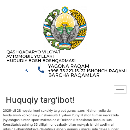
содержимому
QASHQADARYO VILOYAT
AVTOMOBIL YOʻLLARI
HUDUDIY BOSH BOSHQARMASI
YAGONA RAQAM
+998 75 221-15-72
ISHONCH RAQAMI
BARCHA RAQAMLAR
Huquqiy targ‘ibot!
2025-yil 28 noyabr kuni xukukiy targibot guruxi azosi Nishon yullardan
foydalanish korxonasi yuriskonsulti Tlyabov Yuriy Nishon tuman markazida
joylashgan tuman sport maktabida 8-Dekabr «Uzbekiston Respublikasi
Konstitutsiyasining 33 yilligi munosabati» bilan makgab ishchi xodimlari
urtasida «Konstitutsiya-davlatimiz asosiy qomusi» mavzusida davra suhbati