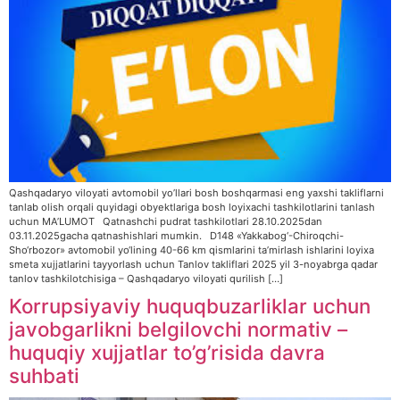
Qashqadaryo viloyati avtomobil yo’llari bosh boshqarmasi eng yaxshi takliflarni
tanlab olish orqali quyidagi obyektlariga bosh loyixachi tashkilotlarini tanlash
uchun MA’LUMOT Qatnashchi pudrat tashkilotlari 28.10.2025dan
03.11.2025gacha qatnashishlari mumkin. D148 «Yakkabog‘-Chiroqchi-
Sho‘rbozor» avtomobil yo‘lining 40-66 km qismlarini ta’mirlash ishlarini loyixa
smeta xujjatlarini tayyorlash uchun Tanlov takliflari 2025 yil 3-noyabrga qadar
tanlov tashkilotchisiga – Qashqadaryo viloyati qurilish […]
Korrupsiyaviy huquqbuzarliklar uchun
javobgarlikni belgilovchi normativ –
huquqiy xujjatlar to’g’risida davra
suhbati