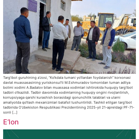
Targ‘ibot guruhining a’zosi, “Ko‘kdala tumani yo‘llardan foydalanish” korxonasi
davlat muassasasining yuriskonsul’ti M.Eshmuradov tomonidan tuman adliya
bolimi xodimi A.Badalov bilan muassasa xodimlari ishtirokida huquqiy targ‘ibot
tadbiri o‘tkazildi. Tadbir davomida xodimlarning huquqiy ongini rivojlantirish,
korrupsiyaga qarshi kurashish borasidagi qonunchilik talablari va ularni
amaliyotda qo‘llash mexanizmlari batafsil tushuntirildi. Tashkil etilgan targ‘ibot
tadbirida O‘zbekiston Respublikasi Prezidentining 2025-yil 21-apreldagi PF-71-
sonli […]
E’lon