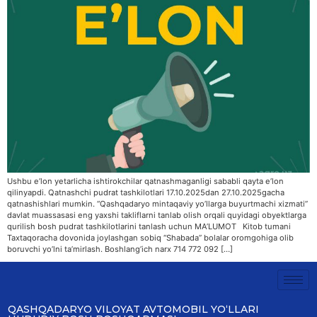
Ushbu e’lon yetarlicha ishtirokchilar qatnashmaganligi sababli qayta e’lon
qilinyapdi. Qatnashchi pudrat tashkilotlari 17.10.2025dan 27.10.2025gacha
qatnashishlari mumkin. “Qashqadaryo mintaqaviy yoʼllarga buyurtmachi xizmati”
davlat muassasasi eng yaxshi takliflarni tanlab olish orqali quyidagi obyektlarga
qurilish bosh pudrat tashkilotlarini tanlash uchun MA’LUMOT Kitob tumani
Taxtaqoracha dovonida joylashgan sobiq “Shabada” bolalar oromgohiga olib
boruvchi yoʼlni taʼmirlash. Boshlang’ich narx 714 772 092 […]
QASHQADARYO VILOYAT AVTOMOBIL YOʻLLARI